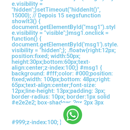
e.visibility =
"hidden";}setTimeout("hiddenIt()",
15000); // Depois 15 segsfunction
showIt3() {
document.getElementById("msg1").styl
e.visibility = "visible";}msg1.onclick =
function() {
document.getElementById('msg1').style.
visibility = "hidden";}; .floatw{right:12px;
position:fixed; width:50px;
height:30px;bottom:60px;text-
align:center;z-index:100;} #msg1 {
background: #fff;color: #000;position:
fixed;width: 100px;bottom: 48px;right:
65px;text-align:center;font-size:
12px;line-height: 13px;padding: 3px;
border-radius: 10px; border:1px solid
#e2e2e2; box-shadow: 2px 2px 3px
#999;z-index:100; }