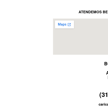
ATENDEMOS BE
B
(3
caric