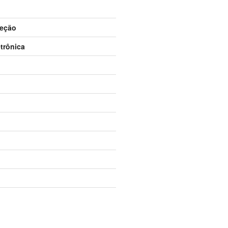
teção
trônica