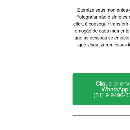
Eternize seus momentos 
Fotografar não é simples
click, é conseguir transferi
emoção de cada momento
que as pessoas se emocio
que visualizarem essas 
Clique p/ env
WhatsApp
(31) 9 9496-3