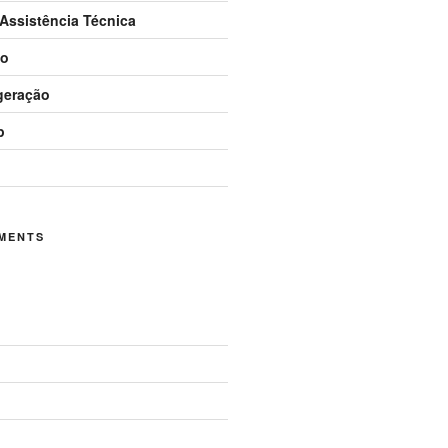
 Assistência Técnica
ão
igeração
p
MENTS