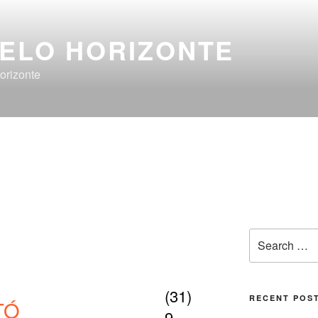
BELO HORIZONTE
orizonte
(31)
RECENT POS
TÓ
9