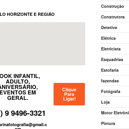
Construção
LO HORIZONTE E REGIÃO
Construtora
Detetive
Elétrica
Eletricista
Esquadrias
Estofaria
OOK INFANTIL,
ADULTO,
fazendas
ANIVERSÁRIO,
Clique
Fotógrafa
EVENTOS EM
Para
GERAL.
Ligar!
Loja
1) 9 9496-3321
Motor Eletrôn
Pintura
arinafotografia@gmail.c
om