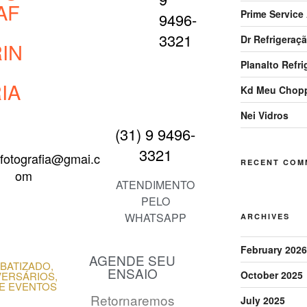
AF
Prime Service
9496-
3321
Dr Refrigeraç
IN
Planalto Refr
IA
Kd Meu Chop
Nei Vidros
(31) 9 9496-
3321
afotografia@gmai.c
RECENT COM
om
ATENDIMENTO
PELO
WHATSAPP
ARCHIVES
February 2026
AGENDE SEU
BATIZADO,
ENSAIO
October 2025
VERSÁRIOS,
 E EVENTOS
Retornaremos
July 2025