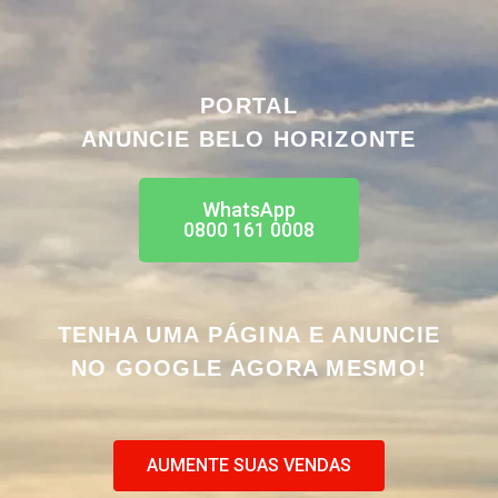
PORTAL
ANUNCIE BELO HORIZONTE
WhatsApp
0800 161 0008
TENHA UMA PÁGINA E ANUNCIE
NO GOOGLE AGORA MESMO!
AUMENTE SUAS VENDAS