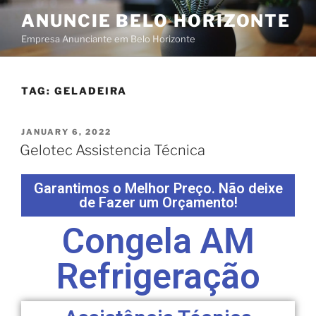
ANUNCIE BELO HORIZONTE
Empresa Anunciante em Belo Horizonte
TAG:
GELADEIRA
JANUARY 6, 2022
Gelotec Assistencia Técnica
Garantimos o Melhor Preço. Não deixe
de Fazer um Orçamento!
Congela AM
Refrigeração