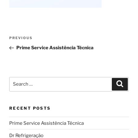
Post
Previous
PREVIOUS
navigation
Post
Prime Service Assistência Técnica
Search
Search
for:
RECENT POSTS
Prime Service Assistência Técnica
Dr Refrigeração