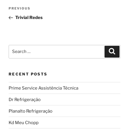
Post
Previous
PREVIOUS
navigation
Post
Trivial Redes
Search
Search
for:
RECENT POSTS
Prime Service Assistência Técnica
Dr Refrigeração
Planalto Refrigeração
Kd Meu Chopp