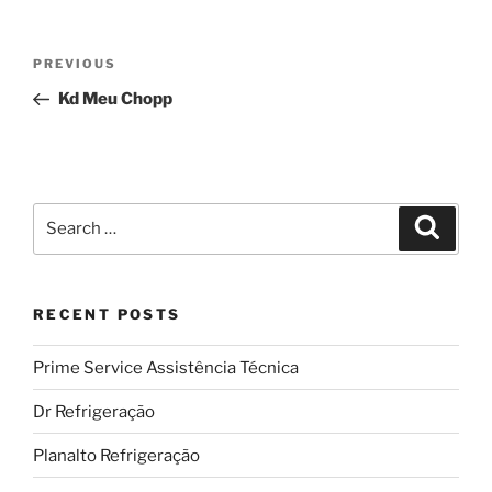
Post
Previous
PREVIOUS
navigation
Post
Kd Meu Chopp
Search
Search
for:
RECENT POSTS
Prime Service Assistência Técnica
Dr Refrigeração
Planalto Refrigeração