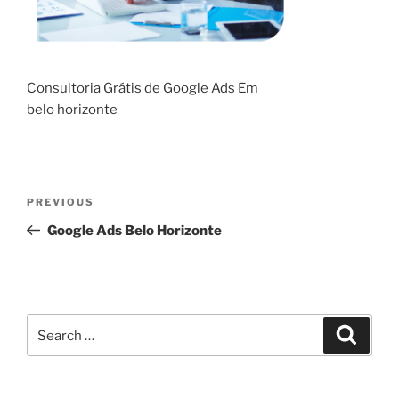
Consultoria Grátis de Google Ads Em
belo horizonte
Post
Previous
PREVIOUS
navigation
Post
Google Ads Belo Horizonte
Search
Search
for: