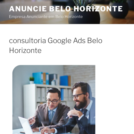
Skip
ANUNCIE BELO HORIZONTE
to
Empresa Anunciante em Belo Horizonte
content
consultoria Google Ads Belo
Horizonte