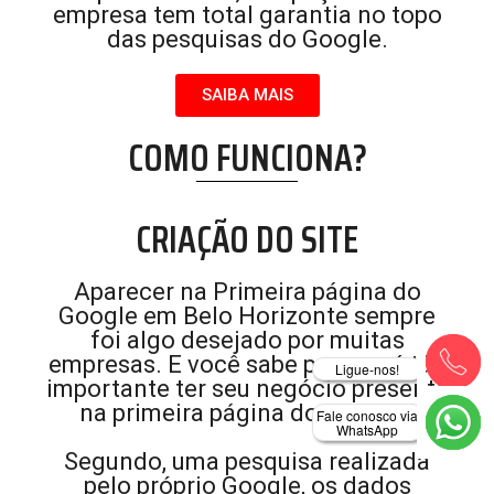
empresa tem total garantia no topo
das pesquisas do Google.
SAIBA MAIS
COMO FUNCIONA?
CRIAÇÃO DO SITE
Aparecer na Primeira página do
Google em Belo Horizonte sempre
foi algo desejado por muitas
empresas. E você sabe por que é tão
Ligue-nos!
importante ter seu negócio presente
na primeira página do Google?
Fale conosco via
WhatsApp
Segundo, uma pesquisa realizada
pelo próprio Google, os dados