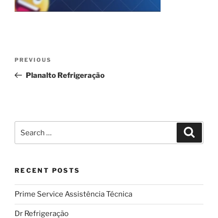
Post
Previous
PREVIOUS
navigation
Post
Planalto Refrigeração
Search
Search
for:
RECENT POSTS
Prime Service Assistência Técnica
Dr Refrigeração