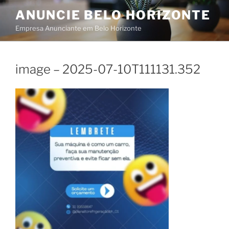
Skip
ANUNCIE BELO HORIZONTE
to
Empresa Anunciante em Belo Horizonte
content
image – 2025-07-10T111131.352